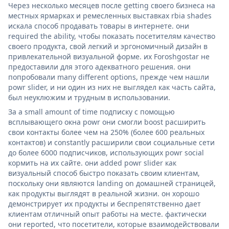
Через несколько месяцев после getting своего бизнеса на
местных ярмарках и ремесленных выставках rbia shades
искала способ продавать товары в интернете. они
required the ability, чтобы показать посетителям качество
своего продукта, свой легкий и эргономичный дизайн в
привлекательной визуальной форме. их Foroshgostar не
предоставили для этого адекватного решения. они
попробовали many different options, прежде чем нашли
powr slider, и ни один из них не выглядел как часть сайта,
был неуклюжим и трудным в использовании.
За a small amount of time подписку с помощью
всплывающего окна powr они смогли boost расширить
свои контакты более чем на 250% (более 600 реальных
контактов) и constantly расширили свои социальные сети
до более 6000 подписчиков, использующих powr social
кормить на их сайте. они added powr slider как
визуальный способ быстро показать своим клиентам,
поскольку они являются landing on домашней страницей,
как продукты выглядят в реальной жизни. он хорошо
демонстрирует их продукты и беспрепятственно дает
клиентам отличный опыт работы на месте. фактически
они reported, что посетители, которые взаимодействовали