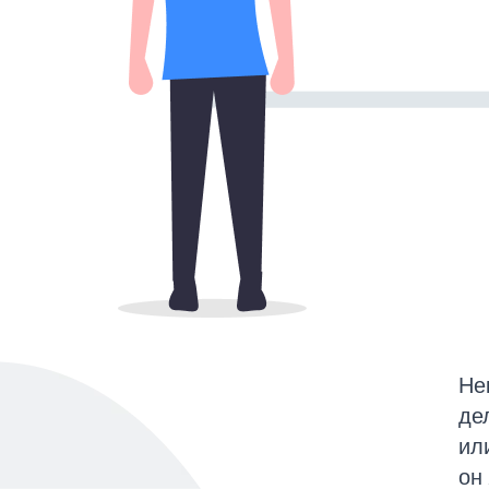
Не
де
ил
он