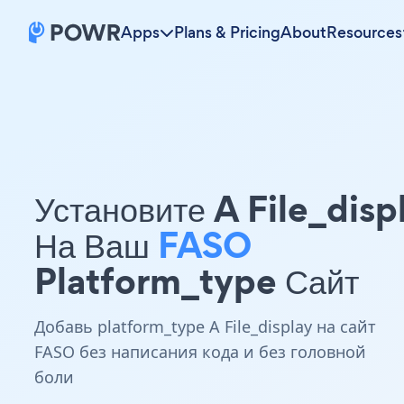
Apps
Plans & Pricing
About
Resources
Установите A File_disp
На Ваш
FASO
Platform_type Сайт
Добавь platform_type A File_display на сайт
FASO без написания кода и без головной
боли