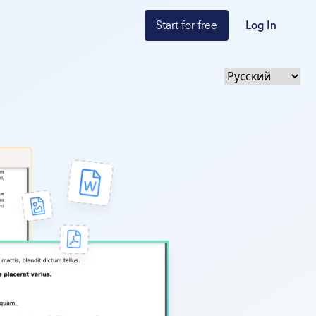
Start for free
Log In