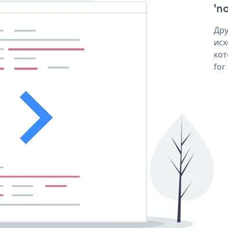
'no
Дру
исх
кот
for