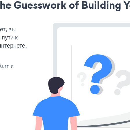
he Guesswork of Building Y
ет, вы
пути к
интернете.
 turn и