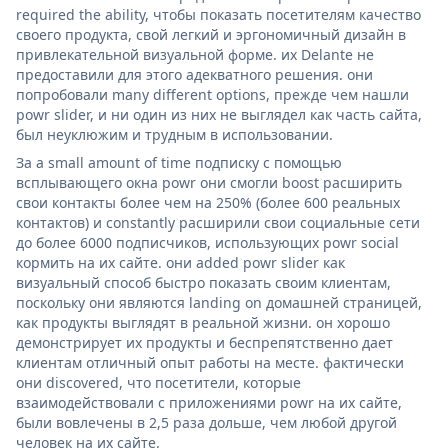
required the ability, чтобы показать посетителям качество
своего продукта, свой легкий и эргономичный дизайн в
привлекательной визуальной форме. их Delante не
предоставили для этого адекватного решения. они
попробовали many different options, прежде чем нашли
powr slider, и ни один из них не выглядел как часть сайта,
был неуклюжим и трудным в использовании.
За a small amount of time подписку с помощью
всплывающего окна powr они смогли boost расширить
свои контакты более чем на 250% (более 600 реальных
контактов) и constantly расширили свои социальные сети
до более 6000 подписчиков, использующих powr social
кормить на их сайте. они added powr slider как
визуальный способ быстро показать своим клиентам,
поскольку они являются landing on домашней страницей,
как продукты выглядят в реальной жизни. он хорошо
демонстрирует их продукты и беспрепятственно дает
клиентам отличный опыт работы на месте. фактически
они discovered, что посетители, которые
взаимодействовали с приложениями powr на их сайте,
были вовлечены в 2,5 раза дольше, чем любой другой
человек на их сайте.