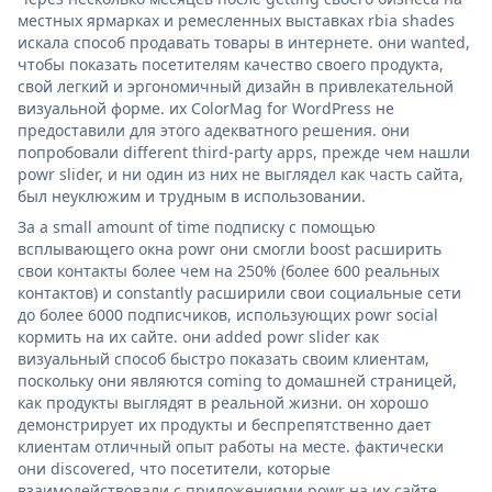
местных ярмарках и ремесленных выставках rbia shades
искала способ продавать товары в интернете. они wanted,
чтобы показать посетителям качество своего продукта,
свой легкий и эргономичный дизайн в привлекательной
визуальной форме. их ColorMag for WordPress не
предоставили для этого адекватного решения. они
попробовали different third-party apps, прежде чем нашли
powr slider, и ни один из них не выглядел как часть сайта,
был неуклюжим и трудным в использовании.
За a small amount of time подписку с помощью
всплывающего окна powr они смогли boost расширить
свои контакты более чем на 250% (более 600 реальных
контактов) и constantly расширили свои социальные сети
до более 6000 подписчиков, использующих powr social
кормить на их сайте. они added powr slider как
визуальный способ быстро показать своим клиентам,
поскольку они являются coming to домашней страницей,
как продукты выглядят в реальной жизни. он хорошо
демонстрирует их продукты и беспрепятственно дает
клиентам отличный опыт работы на месте. фактически
они discovered, что посетители, которые
взаимодействовали с приложениями powr на их сайте,