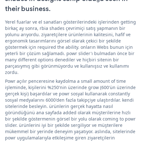
their business.
Yerel fuarlar ve el sanatları gösterilerindeki işlerinden getting
birkaç ay sonra, rbia shades çevrimiçi satış yapmanın bir
yolunu arıyordu. ziyaretçilere ürünlerinin kalitesini, hafif ve
ergonomik tasarımlarını görsel olarak çekici bir şekilde
göstermek için required the ability. onların Webs bunun için
yeterli bir çözüm sağlamadı. powr slider'ı bulmadan önce bir
many different options denediler ve hiçbiri sitenin bir
parçasıymış gibi görünmüyordu ve kullanışsız ve kullanımı
zordu.
Powr açılır penceresine kaydolma a small amount of time
işleminde, kişilerini %250'nin üzerinde grow (600'ün üzerinde
gerçek kişi) başardılar ve powr sosyal kullanarak constantly
sosyal medyalarını 6000'den fazla takipçiye ulaştırdılar. kendi
sitelerinde besleyin. ürünlerin gerçek hayatta nasıl
göründüğünü ana sayfada added olarak müşterilerine hızlı
bir şekilde göstermenin görsel bir yolu olarak coming to powr
slider. ürünlerini iyi bir şekilde sergiliyor ve müşterilere
mükemmel bir yerinde deneyim yaşatıyor. aslında, sitelerinde
powr uygulamalarıyla etkileşime giren ziyaretçilerin