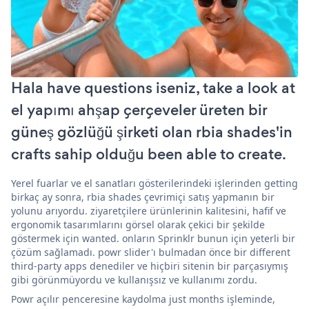
Hala have questions iseniz, take a look at
el yapımı ahşap çerçeveler üreten bir
güneş gözlüğü şirketi olan rbia shades'in
crafts sahip olduğu been able to create.
Yerel fuarlar ve el sanatları gösterilerindeki işlerinden getting
birkaç ay sonra, rbia shades çevrimiçi satış yapmanın bir
yolunu arıyordu. ziyaretçilere ürünlerinin kalitesini, hafif ve
ergonomik tasarımlarını görsel olarak çekici bir şekilde
göstermek için wanted. onların Sprinklr bunun için yeterli bir
çözüm sağlamadı. powr slider'ı bulmadan önce bir different
third-party apps denediler ve hiçbiri sitenin bir parçasıymış
gibi görünmüyordu ve kullanışsız ve kullanımı zordu.
Powr açılır penceresine kaydolma just months işleminde,