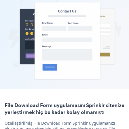
File Download Form uygulamasını Sprinklr sitenize
yerleştirmek hiç bu kadar kolay olmamıştı
Özelleştirilmiş File Download Form Sprinklr uygulamanızı
oluşturun, web sitenizin stiline ve renklerine uyun ve File