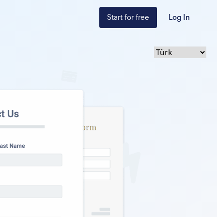
Start for free
Log In