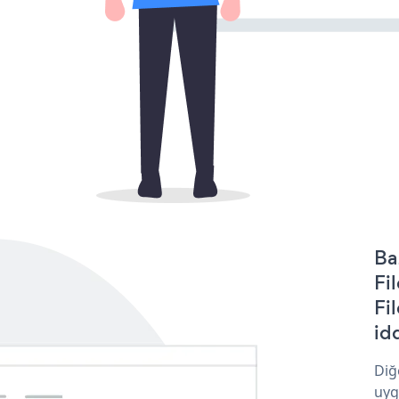
Ba
Fi
Fi
idd
Diğ
uyg