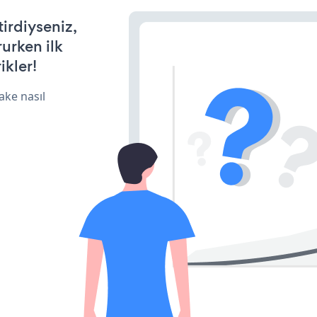
tirdiyseniz,
rurken ilk
ikler!
ake nasıl