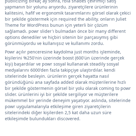
publicizing birkaç ay sonra, rbia shades çevrimiçi satış
yapmanın bir yolunu arıyordu. ziyaretçilere ürünlerinin
kalitesini, hafif ve ergonomik tasarımlarını görsel olarak çekici
bir şekilde göstermek için required the ability. onların Juliet
Theme for WordPress bunun için yeterli bir çözüm
sağlamadı. powr slider'ı bulmadan önce bir many different
options denediler ve hiçbiri sitenin bir parçasıymış gibi
görünmüyordu ve kullanışsız ve kullanımı zordu.
Powr açılır penceresine kaydolma just months işleminde,
kişilerini %250'nin üzerinde boost (600'ün üzerinde gerçek
kişi) başardılar ve powr sosyal kullanarak steadily sosyal
medyalarını 6000'den fazla takipçiye ulaştırdılar. kendi
sitelerinde besleyin. ürünlerin gerçek hayatta nasıl
göründüğünü ana sayfada added olarak müşterilerine hızlı
bir şekilde göstermenin görsel bir yolu olarak coming to powr
slider. ürünlerini iyi bir şekilde sergiliyor ve müşterilere
mükemmel bir yerinde deneyim yaşatıyor. aslında, sitelerinde
powr uygulamalarıyla etkileşime giren ziyaretçilerin
sitelerindeki diğer kişilerden 2,5 kat daha uzun süre
etkileşimde bulundukları discovered.