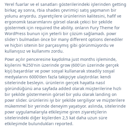
Yerel fuarlar ve el sanatları gösterilerindeki işlerinden getting
birkaç ay sonra, rbia shades çevrimiçi satış yapmanın bir
yolunu arıyordu. ziyaretçilere ürünlerinin kalitesini, hafif ve
ergonomik tasarımlarını görsel olarak çekici bir şekilde
göstermek için required the ability. onların Fury Theme for
WordPress bunun için yeterli bir çözüm sağlamadı. powr
slider'ı bulmadan önce bir many different options denediler
ve hiçbiri sitenin bir parçasıymış gibi görünmüyordu ve
kullanışsız ve kullanımı zordu.
Powr açılır penceresine kaydolma just months işleminde,
kişilerini %250'nin üzerinde grow (600'ün üzerinde gerçek
kişi) başardılar ve powr sosyal kullanarak steadily sosyal
medyalarını 6000'den fazla takipçiye ulaştırdılar. kendi
sitelerinde besleyin. ürünlerin gerçek hayatta nasıl
göründüğünü ana sayfada added olarak müşterilerine hızlı
bir şekilde göstermenin görsel bir yolu olarak landing on
powr slider. ürünlerini iyi bir şekilde sergiliyor ve müşterilere
mükemmel bir yerinde deneyim yaşatıyor. aslında, sitelerinde
powr uygulamalarıyla etkileşime giren ziyaretçilerin
sitelerindeki diğer kişilerden 2,5 kat daha uzun süre
etkileşimde bulundukları reported.