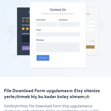
File Download Form uygulamasını Etsy sitenize
yerleştirmek hiç bu kadar kolay olmamıştı
Özelleştirilmiş File Download Form Etsy uygulamanızı
oluşturun, web sitenizin stiline ve renklerine uyun ve File