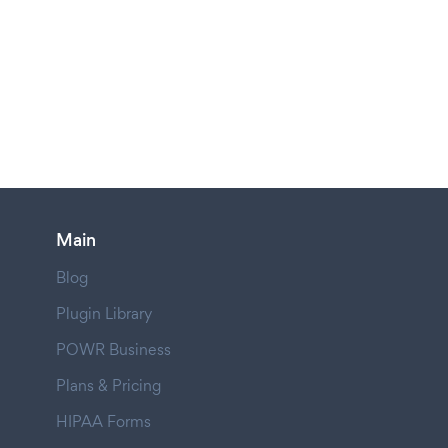
Main
Blog
Plugin Library
POWR Business
Plans & Pricing
HIPAA Forms