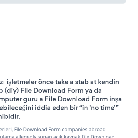
zı işletmeler önce take a stab at kendin
p (diy) File Download Form ya da
mputer guru a File Download Form inşa
ebileceğini iddia eden bir “in 'no time'”
hibidir.
erleri, File Download Form companies abroad
ulama allegedly sunan açık kaynak File Download