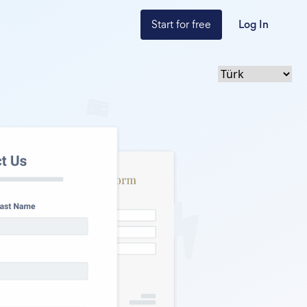
Start for free
Log In