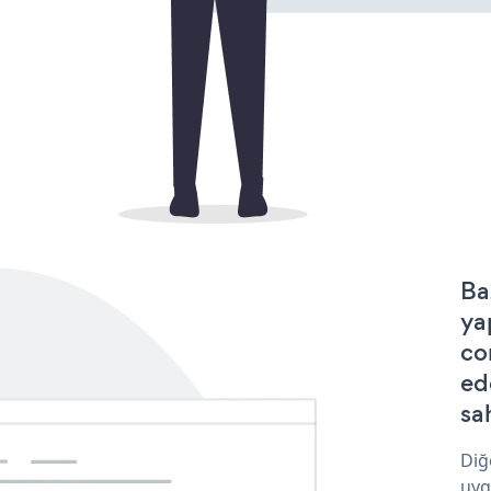
Ba
ya
co
ed
sa
Diğ
uyg