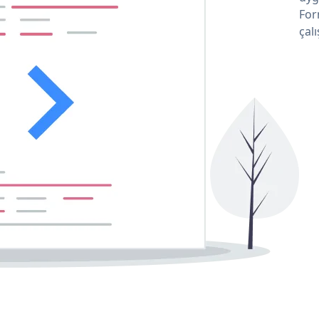
For
çalı