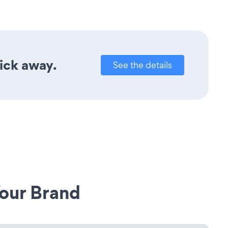
lick away.
See the details
our Brand