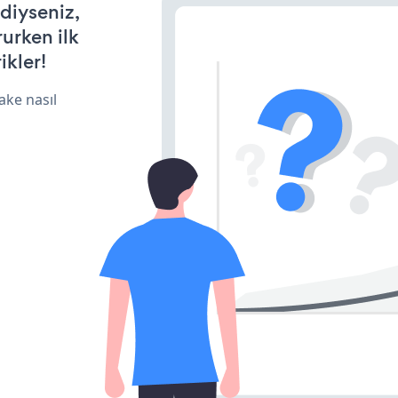
rdiyseniz,
rurken ilk
ikler!
ake nasıl