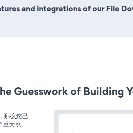
ures and integrations of our File 
he Guesswork of Building Y
营，那么您已
个重大挑