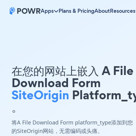
Apps
Plans & Pricing
About
Resources
在您的网站上嵌入 A File
Download Form
SiteOrigin
Platform_t
。
将A File Download Form platform_type添加到您
的SiteOrigin网站，无需编码或头痛。