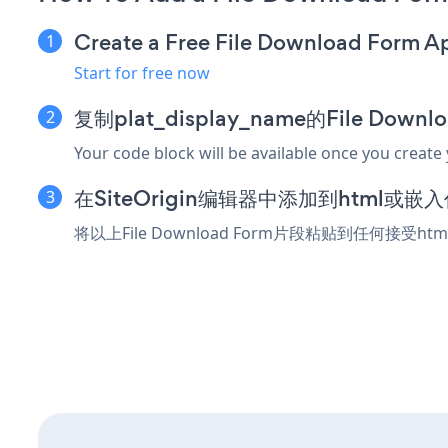
Create a Free File Download Form A
Start for free now
复制plat_display_name的File Dow
Your code block will be available once you create
在SiteOrigin编辑器中添加到html或嵌
将以上File Download Form片段粘贴到任何接受ht