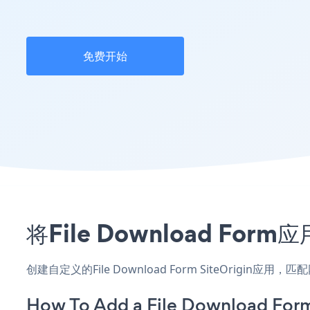
免费开始
将File Download Fo
创建自定义的File Download Form SiteOrigi
How To Add a File Download Form