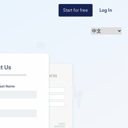
Start for free
Log In