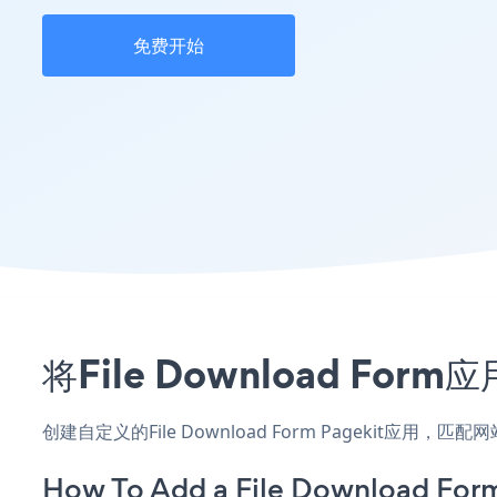
免费开始
将File Download F
创建自定义的File Download Form Pagekit应用
How To Add a File Download Form