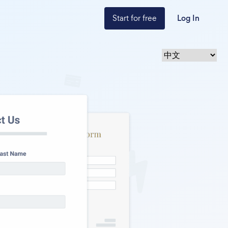
Start for free
Log In