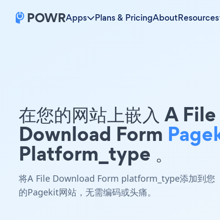
Apps
Plans & Pricing
About
Resources
在您的网站上嵌入 A File
Download Form
Pagek
Platform_type 。
将A File Download Form platform_type添加到您
的Pagekit网站，无需编码或头痛。