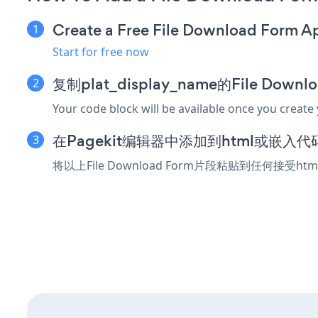
Create a Free File Download Form A
Start for free now
复制plat_display_name的File Dow
Your code block will be available once you create
在Pagekit编辑器中添加到html或嵌入
将以上File Download Form片段粘贴到任何接受h