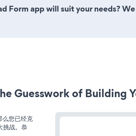
d Form app will suit your needs? We 
he Guesswork of Building Y
，那么您已经克
大挑战。恭