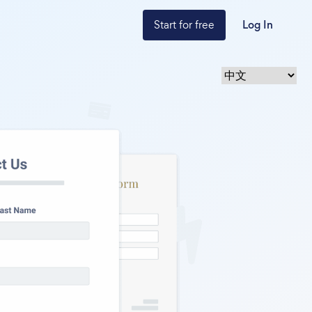
Start for free
Log In