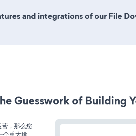
ures and integrations of our File 
he Guesswork of Building Y
运营，那么您
一个重大挑