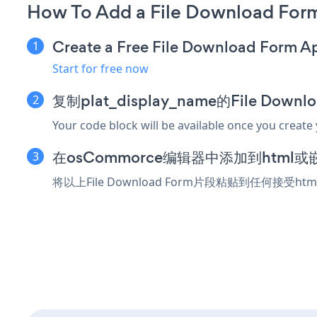
How To Add a File Download Fo
Create a Free File Download Form A
Start for free now
复制plat_display_name的File Dow
Your code block will be available once you create
在osCommorce编辑器中添加到html
将以上File Download Form片段粘贴到任何接受h