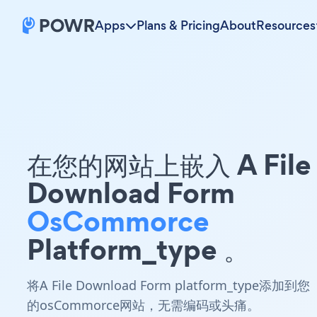
Apps
Plans & Pricing
About
Resources
在您的网站上嵌入 A File
Download Form
OsCommorce
Platform_type 。
将A File Download Form platform_type添加到您
的osCommorce网站，无需编码或头痛。