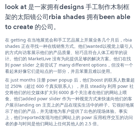
look at 是一家拥有designs 手工制作木制框
架的太阳镜公司rbia shades 拥有been able
to create 的公司。
在 getting 在当地展览会和手工艺品展上开展业务几个月后，rbia
shades 正在寻找一种在线销售方式。他们wanted以视觉上吸引人
的方式向访客展示他们的产品质量、轻巧且符合人体工程学的设
计。他们的 MarketLive 没有为此提供足够的解决方案。他们在找
到 powr slider 之前尝试了 many different options，但没有一个
看起来好像它们是站点的一部分，并且笨重且难以使用。
在 just months 注册 powr popup 后，他们boost 的联系人数量超
过 250%（超过 600 个真实联系人），并且 steadily 利用 powr 社
交将他们的社交媒体扩大到 6000 多个关注者在他们的网站上喂
食。他们added powr slider 作为一种视觉方式来快速向他们的客
户展示landing on 主页上的产品在现实生活中的样子。它很好地展
示了他们的产品，并无缝地为客户提供了出色的现场体验。事实
上，他们reported发现与他们网站上的 powr 应用程序交互的访问
者的参与时间是他们网站上任何其他人的 2.5 倍。