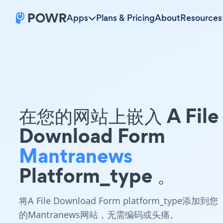
Apps
Plans & Pricing
About
Resources
在您的网站上嵌入 A File
Download Form
Mantranews
Platform_type 。
将A File Download Form platform_type添加到您
的Mantranews网站，无需编码或头痛。