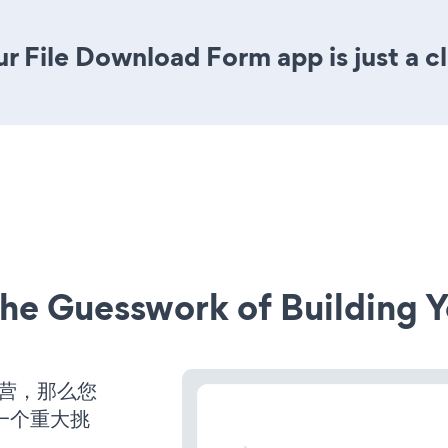
r File Download Form app is just a c
he Guesswork of Building Y
运营，那么您
一个重大挑