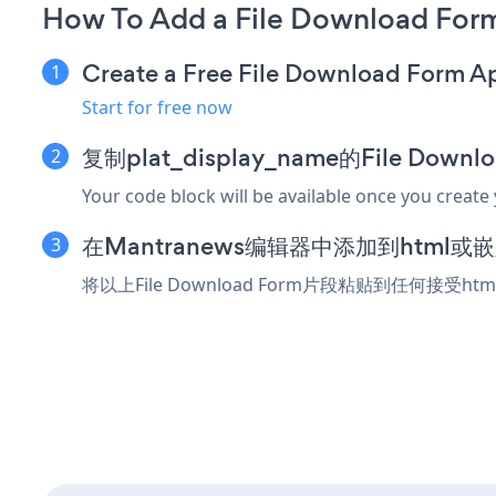
How To Add a File Download For
Create a Free File Download Form A
Start for free now
复制plat_display_name的File Dow
Your code block will be available once you create
在Mantranews编辑器中添加到html
将以上File Download Form片段粘贴到任何接受h