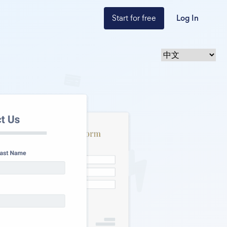
Start for free
Log In