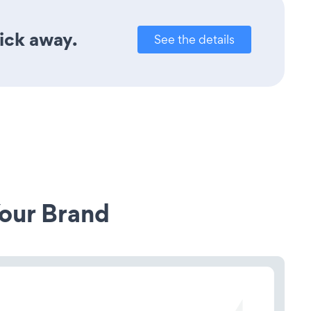
lick away.
See the details
our Brand