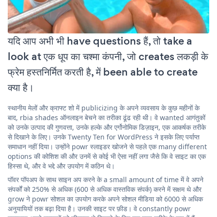
यदि आप अभी भी have questions हैं, तो take a
look at एक धूप का चश्मा कंपनी, जो creates लकड़ी के
फ्रेम हस्तनिर्मित करती है, में been able to create
क्या है।
स्थानीय मेलों और क्राफ्ट शो में publicizing के अपने व्यवसाय के कुछ महीनों के
बाद, rbia shades ऑनलाइन बेचने का तरीका ढूंढ रही थी। वे wanted आगंतुकों
को उनके उत्पाद की गुणवत्ता, उनके हल्के और एर्गोनोमिक डिज़ाइन, एक आकर्षक तरीके
से दिखाने के लिए। उनके Twenty Ten for WordPress ने इसके लिए पर्याप्त
समाधान नहीं दिया। उन्होंने powr स्लाइडर खोजने से पहले एक many different
options की कोशिश की और उनमें से कोई भी ऐसा नहीं लगा जैसे कि वे साइट का एक
हिस्सा थे, और वे भद्दे और उपयोग में कठिन थे।
पॉवर पॉपअप के साथ साइन अप करने के a small amount of time में वे अपने
संपर्कों को 250% से अधिक (600 से अधिक वास्तविक संपर्क) करने में सक्षम थे और
grow ने powr सोशल का उपयोग करके अपने सोशल मीडिया को 6000 से अधिक
अनुयायियों तक बढ़ा दिया है। उनकी साइट पर फ़ीड। वे constantly powr