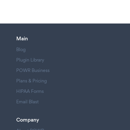
Main
Blog
Plugin Library
POWR Business
Plans & Pricing
HIPAA Forms
Email Blast
Company