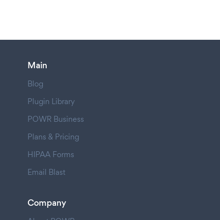
Main
Blog
Plugin Library
POWR Business
Plans & Pricing
HIPAA Forms
Email Blast
Company