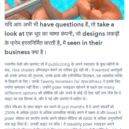
यदि आप अभी भी have questions हैं, तो take a
look at एक धूप का चश्मा कंपनी, जो designs लकड़ी
के फ्रेम हस्तनिर्मित करती है, में seen in their
business क्या है।
स्थानीय मेलों और क्राफ्ट शो में publicizing के अपने व्यवसाय के कुछ महीनों के
बाद, rbia shades ऑनलाइन बेचने का तरीका ढूंढ रही थी। वे wanted आगंतुकों
को उनके उत्पाद की गुणवत्ता, उनके हल्के और एर्गोनोमिक डिज़ाइन, एक आकर्षक तरीके
से दिखाने के लिए। उनके Twenty Nineteen for WordPress ने इसके लिए
पर्याप्त समाधान नहीं दिया। उन्होंने powr स्लाइडर खोजने से पहले एक many
different options की कोशिश की और उनमें से कोई भी ऐसा नहीं लगा जैसे कि वे
साइट का एक हिस्सा थे, और वे भद्दे और उपयोग में कठिन थे।
पॉवर पॉपअप के साथ साइन अप करने के just months में वे अपने संपर्कों को
250% से अधिक (600 से अधिक वास्तविक संपर्क) करने में सक्षम थे और boost ने
powr सोशल का उपयोग करके अपने सोशल मीडिया को 6000 से अधिक अनुयायियों
तक बढ़ा दिया है। उनकी साइट पर फ़ीड। वे steadily powr स्लाइडर अपने