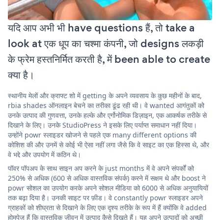
यदि आप अभी भी have questions हैं, तो take a
look at एक धूप का चश्मा कंपनी, जो designs लकड़ी
के फ्रेम हस्तनिर्मित करती है, में been able to create
क्या है।
स्थानीय मेलों और क्राफ्ट शो में getting के अपने व्यवसाय के कुछ महीनों के बाद,
rbia shades ऑनलाइन बेचने का तरीका ढूंढ रही थी। वे wanted आगंतुकों को
उनके उत्पाद की गुणवत्ता, उनके हल्के और एर्गोनोमिक डिज़ाइन, एक आकर्षक तरीके से
दिखाने के लिए। उनके StudioPress ने इसके लिए पर्याप्त समाधान नहीं दिया।
उन्होंने powr स्लाइडर खोजने से पहले एक many different options की
कोशिश की और उनमें से कोई भी ऐसा नहीं लगा जैसे कि वे साइट का एक हिस्सा थे, और
वे भद्दे और उपयोग में कठिन थे।
पॉवर पॉपअप के साथ साइन अप करने के just months में वे अपने संपर्कों को
250% से अधिक (600 से अधिक वास्तविक संपर्क) करने में सक्षम थे और boost ने
powr सोशल का उपयोग करके अपने सोशल मीडिया को 6000 से अधिक अनुयायियों
तक बढ़ा दिया है। उनकी साइट पर फ़ीड। वे constantly powr स्लाइडर अपने
ग्राहकों को शीघ्रता से दिखाने के लिए एक दृश्य तरीके के रूप में हैं क्योंकि वे added
होमपेज हैं कि वास्तविक जीवन में उत्पाद कैसे दिखते हैं। यह अपने उत्पादों को अच्छी