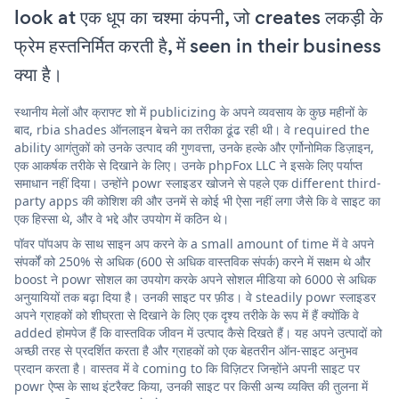
look at एक धूप का चश्मा कंपनी, जो creates लकड़ी के
फ्रेम हस्तनिर्मित करती है, में seen in their business
क्या है।
स्थानीय मेलों और क्राफ्ट शो में publicizing के अपने व्यवसाय के कुछ महीनों के
बाद, rbia shades ऑनलाइन बेचने का तरीका ढूंढ रही थी। वे required the
ability आगंतुकों को उनके उत्पाद की गुणवत्ता, उनके हल्के और एर्गोनोमिक डिज़ाइन,
एक आकर्षक तरीके से दिखाने के लिए। उनके phpFox LLC ने इसके लिए पर्याप्त
समाधान नहीं दिया। उन्होंने powr स्लाइडर खोजने से पहले एक different third-
party apps की कोशिश की और उनमें से कोई भी ऐसा नहीं लगा जैसे कि वे साइट का
एक हिस्सा थे, और वे भद्दे और उपयोग में कठिन थे।
पॉवर पॉपअप के साथ साइन अप करने के a small amount of time में वे अपने
संपर्कों को 250% से अधिक (600 से अधिक वास्तविक संपर्क) करने में सक्षम थे और
boost ने powr सोशल का उपयोग करके अपने सोशल मीडिया को 6000 से अधिक
अनुयायियों तक बढ़ा दिया है। उनकी साइट पर फ़ीड। वे steadily powr स्लाइडर
अपने ग्राहकों को शीघ्रता से दिखाने के लिए एक दृश्य तरीके के रूप में हैं क्योंकि वे
added होमपेज हैं कि वास्तविक जीवन में उत्पाद कैसे दिखते हैं। यह अपने उत्पादों को
अच्छी तरह से प्रदर्शित करता है और ग्राहकों को एक बेहतरीन ऑन-साइट अनुभव
प्रदान करता है। वास्तव में वे coming to कि विज़िटर जिन्होंने अपनी साइट पर
powr ऐप्स के साथ इंटरैक्ट किया, उनकी साइट पर किसी अन्य व्यक्ति की तुलना में