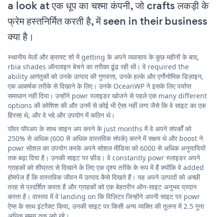
a look at एक धूप का चश्मा कंपनी, जो crafts लकड़ी के
फ्रेम हस्तनिर्मित करती है, में seen in their business
क्या है।
स्थानीय मेलों और क्राफ्ट शो में getting के अपने व्यवसाय के कुछ महीनों के बाद,
rbia shades ऑनलाइन बेचने का तरीका ढूंढ रही थी। वे required the
ability आगंतुकों को उनके उत्पाद की गुणवत्ता, उनके हल्के और एर्गोनोमिक डिज़ाइन,
एक आकर्षक तरीके से दिखाने के लिए। उनके OceanWP ने इसके लिए पर्याप्त
समाधान नहीं दिया। उन्होंने powr स्लाइडर खोजने से पहले एक many different
options की कोशिश की और उनमें से कोई भी ऐसा नहीं लगा जैसे कि वे साइट का एक
हिस्सा थे, और वे भद्दे और उपयोग में कठिन थे।
पॉवर पॉपअप के साथ साइन अप करने के just months में वे अपने संपर्कों को
250% से अधिक (600 से अधिक वास्तविक संपर्क) करने में सक्षम थे और boost ने
powr सोशल का उपयोग करके अपने सोशल मीडिया को 6000 से अधिक अनुयायियों
तक बढ़ा दिया है। उनकी साइट पर फ़ीड। वे constantly powr स्लाइडर अपने
ग्राहकों को शीघ्रता से दिखाने के लिए एक दृश्य तरीके के रूप में हैं क्योंकि वे added
होमपेज हैं कि वास्तविक जीवन में उत्पाद कैसे दिखते हैं। यह अपने उत्पादों को अच्छी
तरह से प्रदर्शित करता है और ग्राहकों को एक बेहतरीन ऑन-साइट अनुभव प्रदान
करता है। वास्तव में वे landing on कि विज़िटर जिन्होंने अपनी साइट पर powr
ऐप्स के साथ इंटरैक्ट किया, उनकी साइट पर किसी अन्य व्यक्ति की तुलना में 2.5 गुना
अधिक समय तक लगे रहे।