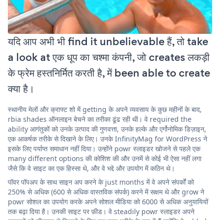
यदि आप अभी भी find it unbelievable हैं, तो take
a look at एक धूप का चश्मा कंपनी, जो creates लकड़ी
के फ्रेम हस्तनिर्मित करती है, में been able to create
क्या है।
स्थानीय मेलों और क्राफ्ट शो में getting के अपने व्यवसाय के कुछ महीनों के बाद,
rbia shades ऑनलाइन बेचने का तरीका ढूंढ रही थी। वे required the
ability आगंतुकों को उनके उत्पाद की गुणवत्ता, उनके हल्के और एर्गोनोमिक डिज़ाइन,
एक आकर्षक तरीके से दिखाने के लिए। उनके InfinityMag for WordPress ने
इसके लिए पर्याप्त समाधान नहीं दिया। उन्होंने powr स्लाइडर खोजने से पहले एक
many different options की कोशिश की और उनमें से कोई भी ऐसा नहीं लगा
जैसे कि वे साइट का एक हिस्सा थे, और वे भद्दे और उपयोग में कठिन थे।
पॉवर पॉपअप के साथ साइन अप करने के just months में वे अपने संपर्कों को
250% से अधिक (600 से अधिक वास्तविक संपर्क) करने में सक्षम थे और grow ने
powr सोशल का उपयोग करके अपने सोशल मीडिया को 6000 से अधिक अनुयायियों
तक बढ़ा दिया है। उनकी साइट पर फ़ीड। वे steadily powr स्लाइडर अपने