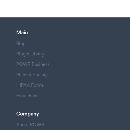
Main
Blog
Plugin Library
POWR Business
Plans & Pricing
HIPAA Forms
Email Blast
Company
About POWR