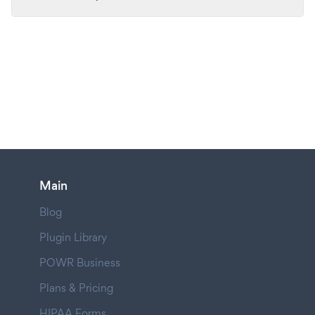
Main
Blog
Plugin Library
POWR Business
Plans & Pricing
HIPAA Forms