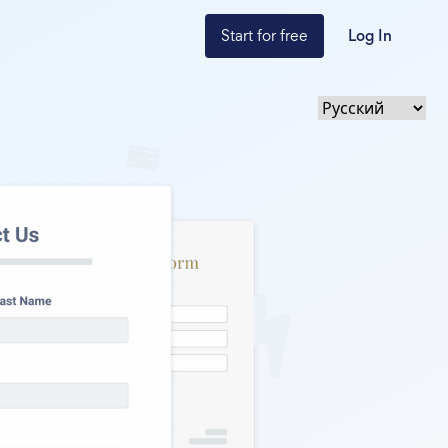
Start for free
Log In