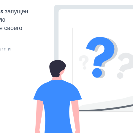
ss запущен
ую
я своего
urn и