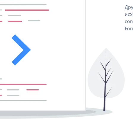
Дру
исх
com
For