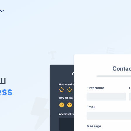
ш
ess