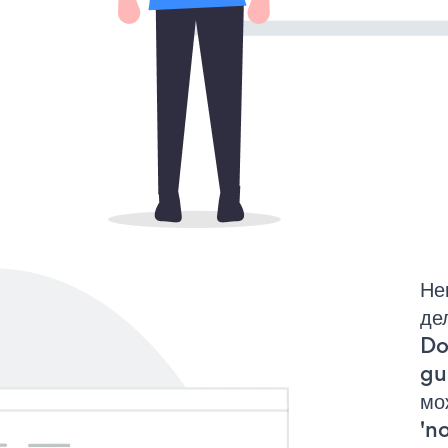
Не
де
Do
gu
мо
'no