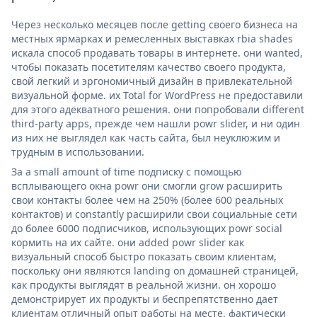
Через несколько месяцев после getting своего бизнеса на
местных ярмарках и ремесленных выставках rbia shades
искала способ продавать товары в интернете. они wanted,
чтобы показать посетителям качество своего продукта,
свой легкий и эргономичный дизайн в привлекательной
визуальной форме. их Total for WordPress не предоставили
для этого адекватного решения. они попробовали different
third-party apps, прежде чем нашли powr slider, и ни один
из них не выглядел как часть сайта, был неуклюжим и
трудным в использовании.
За a small amount of time подписку с помощью
всплывающего окна powr они смогли grow расширить
свои контакты более чем на 250% (более 600 реальных
контактов) и constantly расширили свои социальные сети
до более 6000 подписчиков, использующих powr social
кормить на их сайте. они added powr slider как
визуальный способ быстро показать своим клиентам,
поскольку они являются landing on домашней страницей,
как продукты выглядят в реальной жизни. он хорошо
демонстрирует их продукты и беспрепятственно дает
клиентам отличный опыт работы на месте. фактически