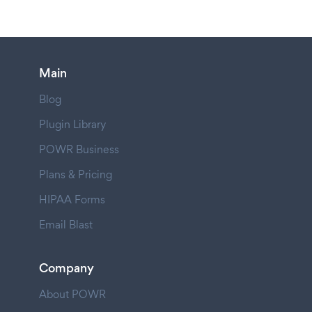
Main
Blog
Plugin Library
POWR Business
Plans & Pricing
HIPAA Forms
Email Blast
Company
About POWR