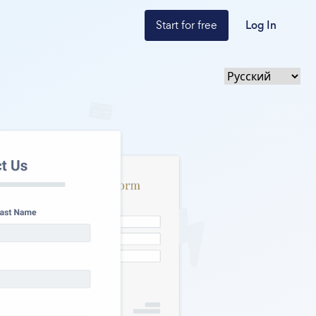
Start for free
Log In