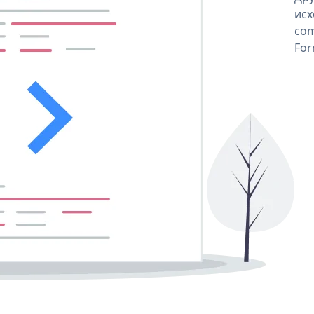
исх
com
For