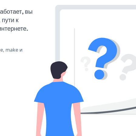
аботает, вы
пути к
интернете.
te, make и