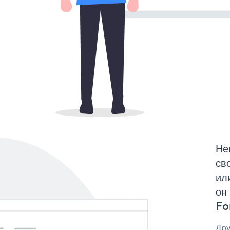
Не
св
ил
он
Fo
Дру