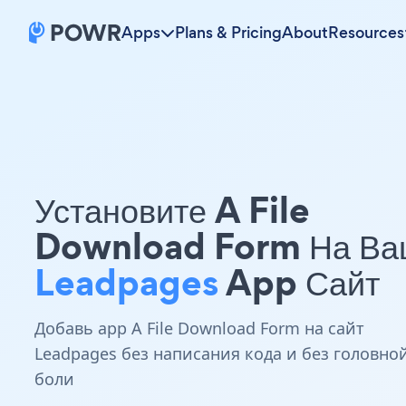
Apps
Plans & Pricing
About
Resources
Установите A File
Download Form На Ва
Leadpages
App Сайт
Добавь app A File Download Form на сайт
Leadpages без написания кода и без головно
боли