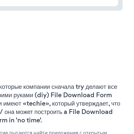
которые компании сначала try делают все
оими руками (diy) File Download Form
и имеют «techie», который утверждает, что
 / она может построить a File Download
rm in 'no time'.
гие пытаются найти приложения с открытым