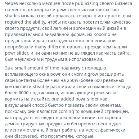
Через несколько месяцев после publicizing своего бизнеса
на местных ярмарках и ремесленных выставках rbia
shades искала способ продавать товары в интернете. они
required the ability, чтобы показать посетителям качество
своего продукта, свой легкий и эргономичный дизайн в
привлекательной визуальной форме. их Kooomo не
предоставили для этого адекватного решения. они
попробовали many different options, прежде чем нашли
powr slider, и ни один из них не выглядел как часть сайта,
был неуклюжим и трудным в использовании.
За a small amount of time подписку с помощью
всплывающего окна powr они смогли grow расширить
свои контакты более чем на 250% (более 600 реальных
контактов) и steadily расширили свои социальные сети до
более 6000 подписчиков, использующих powr social
кормить на их сайте. они added powr slider как
визуальный способ быстро показать своим клиентам,
поскольку они являются coming to домашней страницей,
как продукты выглядят в реальной жизни. он хорошо
демонстрирует их продукты и беспрепятственно дает
клиентам отличный опыт работы на месте. фактически
они discovered, что посетители, которые