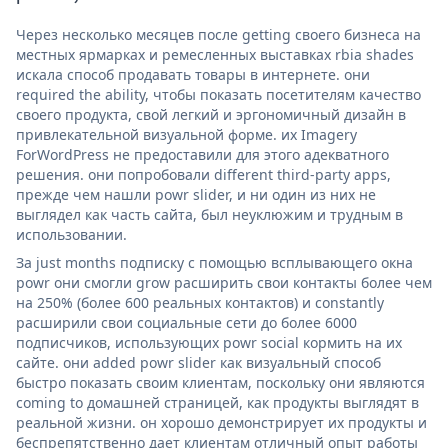
Через несколько месяцев после getting своего бизнеса на
местных ярмарках и ремесленных выставках rbia shades
искала способ продавать товары в интернете. они
required the ability, чтобы показать посетителям качество
своего продукта, свой легкий и эргономичный дизайн в
привлекательной визуальной форме. их Imagery
ForWordPress не предоставили для этого адекватного
решения. они попробовали different third-party apps,
прежде чем нашли powr slider, и ни один из них не
выглядел как часть сайта, был неуклюжим и трудным в
использовании.
За just months подписку с помощью всплывающего окна
powr они смогли grow расширить свои контакты более чем
на 250% (более 600 реальных контактов) и constantly
расширили свои социальные сети до более 6000
подписчиков, использующих powr social кормить на их
сайте. они added powr slider как визуальный способ
быстро показать своим клиентам, поскольку они являются
coming to домашней страницей, как продукты выглядят в
реальной жизни. он хорошо демонстрирует их продукты и
беспрепятственно дает клиентам отличный опыт работы