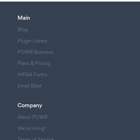
Main
Blog
Plugin Library
POWR Business
Plans & Pricing
HIPAA Forms
Email Blast
Company
About POWR
We're hiring!
Terms of Service