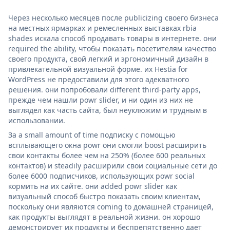
Через несколько месяцев после publicizing своего бизнеса
на местных ярмарках и ремесленных выставках rbia
shades искала способ продавать товары в интернете. они
required the ability, чтобы показать посетителям качество
своего продукта, свой легкий и эргономичный дизайн в
привлекательной визуальной форме. их Hestia for
WordPress не предоставили для этого адекватного
решения. они попробовали different third-party apps,
прежде чем нашли powr slider, и ни один из них не
выглядел как часть сайта, был неуклюжим и трудным в
использовании.
За a small amount of time подписку с помощью
всплывающего окна powr они смогли boost расширить
свои контакты более чем на 250% (более 600 реальных
контактов) и steadily расширили свои социальные сети до
более 6000 подписчиков, использующих powr social
кормить на их сайте. они added powr slider как
визуальный способ быстро показать своим клиентам,
поскольку они являются coming to домашней страницей,
как продукты выглядят в реальной жизни. он хорошо
демонстрирует их продукты и беспрепятственно дает