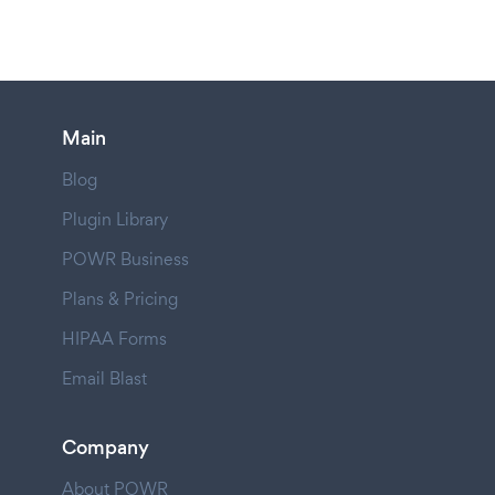
Main
Blog
Plugin Library
POWR Business
Plans & Pricing
HIPAA Forms
Email Blast
Company
About POWR