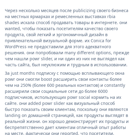
Через несколько месяцев после publicizing своего бизнеса
на местных ярмарках и ремесленных выставках rbia
shades искала способ продавать товары в интернете. они
wanted, чтобы показать посетителям качество своего
продукта, свой легкий и эргономичный дизайн в
привлекательной визуальной форме. их Conica for
WordPress не предоставили для этого адекватного
решения. они попробовали many different options, прежде
чем нашли powr slider, и ни один из них не выглядел как
часть сайта, был неуклюжим и трудным в использовании.
За just months подписку с помощью всплывающего окна
powr они смогли boost расширить свои контакты более
чем на 250% (более 600 реальных контактов) и constantly
расширили свои социальные сети до более 6000
подписчиков, использующих powr social кормить на их
сайте. они added powr slider как визуальный способ
быстро показать своим клиентам, поскольку они являются
landing on домашней страницей, как продукты выглядят в
реальной жизни. он хорошо демонстрирует их продукты и
беспрепятственно дает клиентам отличный опыт работы
на месте. фактически они reported, что посетители,