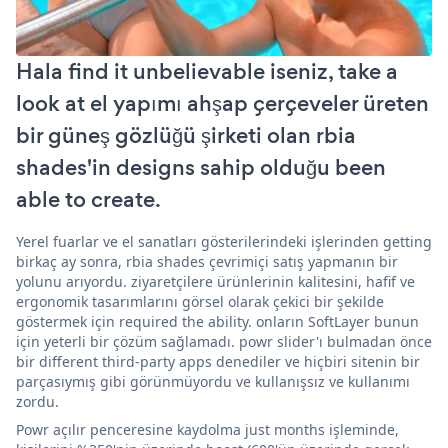
Hala find it unbelievable iseniz, take a
look at el yapımı ahşap çerçeveler üreten
bir güneş gözlüğü şirketi olan rbia
shades'in designs sahip olduğu been
able to create.
Yerel fuarlar ve el sanatları gösterilerindeki işlerinden getting
birkaç ay sonra, rbia shades çevrimiçi satış yapmanın bir
yolunu arıyordu. ziyaretçilere ürünlerinin kalitesini, hafif ve
ergonomik tasarımlarını görsel olarak çekici bir şekilde
göstermek için required the ability. onların SoftLayer bunun
için yeterli bir çözüm sağlamadı. powr slider'ı bulmadan önce
bir different third-party apps denediler ve hiçbiri sitenin bir
parçasıymış gibi görünmüyordu ve kullanışsız ve kullanımı
zordu.
Powr açılır penceresine kaydolma just months işleminde,