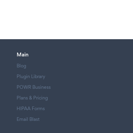
Main
Blog
Plugin Library
POWR Business
Plans & Pricing
HIPAA Forms
Email Blast