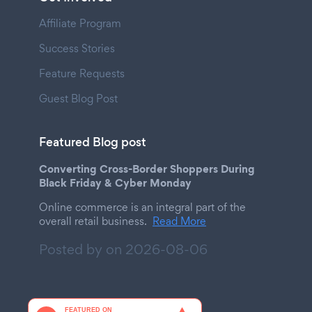
Affiliate Program
Success Stories
Feature Requests
Guest Blog Post
Featured Blog post
Converting Cross-Border Shoppers During
Black Friday & Cyber Monday
Online commerce is an integral part of the
overall retail business.
Read More
Posted by on
2026-08-06