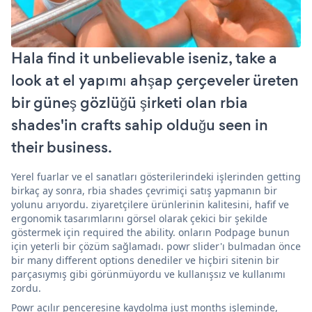
Hala find it unbelievable iseniz, take a
look at el yapımı ahşap çerçeveler üreten
bir güneş gözlüğü şirketi olan rbia
shades'in crafts sahip olduğu seen in
their business.
Yerel fuarlar ve el sanatları gösterilerindeki işlerinden getting
birkaç ay sonra, rbia shades çevrimiçi satış yapmanın bir
yolunu arıyordu. ziyaretçilere ürünlerinin kalitesini, hafif ve
ergonomik tasarımlarını görsel olarak çekici bir şekilde
göstermek için required the ability. onların Podpage bunun
için yeterli bir çözüm sağlamadı. powr slider'ı bulmadan önce
bir many different options denediler ve hiçbiri sitenin bir
parçasıymış gibi görünmüyordu ve kullanışsız ve kullanımı
zordu.
Powr açılır penceresine kaydolma just months işleminde,