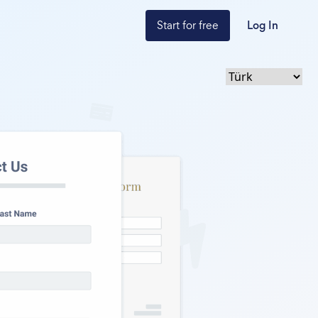
Start for free
Log In