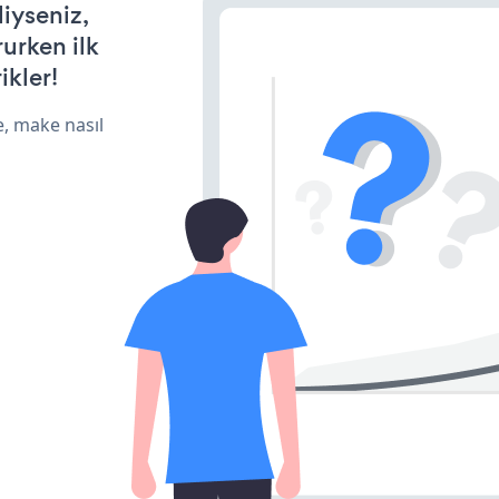
iyseniz,
rurken ilk
ikler!
e, make nasıl