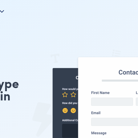
ype
in