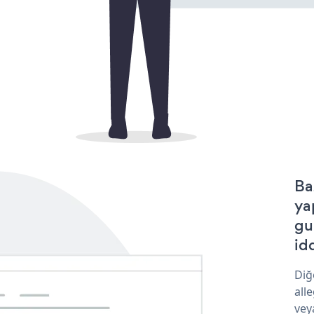
Ba
ya
gu
idd
Diğ
all
vey