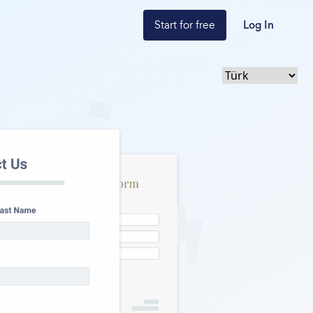
Start for free
Log In