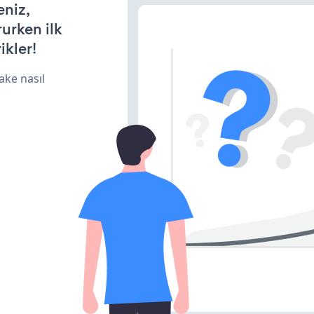
eniz,
rurken ilk
ikler!
ake nasıl