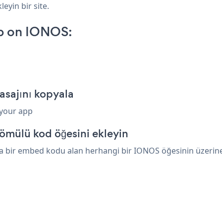
eyin bir site.
p on IONOS:
sajını kopyala
 your app
ömülü kod öğesini ekleyin
 bir embed kodu alan herhangi bir IONOS öğesinin üzerine ya