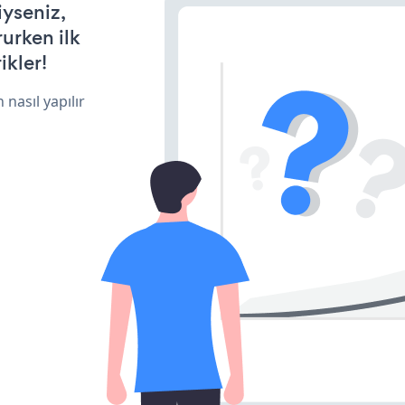
iyseniz,
rurken ilk
ikler!
 nasıl yapılır