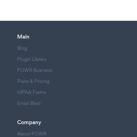
Main
Blog
Plugin Library
POWR Business
Plans & Pricing
HIPAA Forms
Email Blast
Company
About POWR