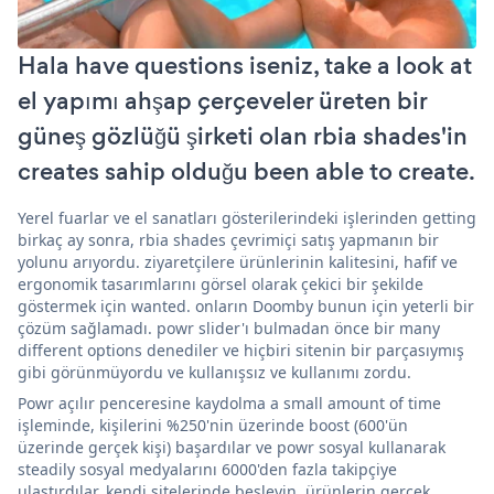
Hala have questions iseniz, take a look at
el yapımı ahşap çerçeveler üreten bir
güneş gözlüğü şirketi olan rbia shades'in
creates sahip olduğu been able to create.
Yerel fuarlar ve el sanatları gösterilerindeki işlerinden getting
birkaç ay sonra, rbia shades çevrimiçi satış yapmanın bir
yolunu arıyordu. ziyaretçilere ürünlerinin kalitesini, hafif ve
ergonomik tasarımlarını görsel olarak çekici bir şekilde
göstermek için wanted. onların Doomby bunun için yeterli bir
çözüm sağlamadı. powr slider'ı bulmadan önce bir many
different options denediler ve hiçbiri sitenin bir parçasıymış
gibi görünmüyordu ve kullanışsız ve kullanımı zordu.
Powr açılır penceresine kaydolma a small amount of time
işleminde, kişilerini %250'nin üzerinde boost (600'ün
üzerinde gerçek kişi) başardılar ve powr sosyal kullanarak
steadily sosyal medyalarını 6000'den fazla takipçiye
ulaştırdılar. kendi sitelerinde besleyin. ürünlerin gerçek