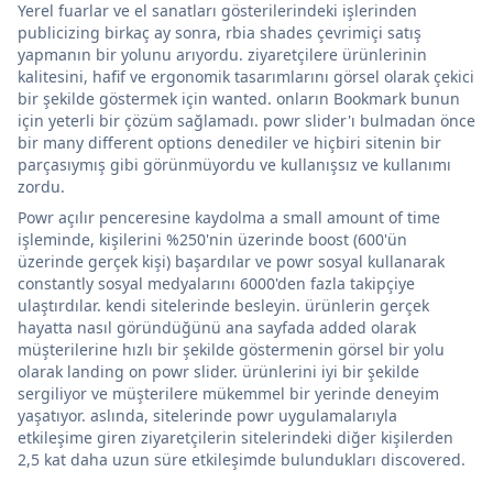
Yerel fuarlar ve el sanatları gösterilerindeki işlerinden
publicizing birkaç ay sonra, rbia shades çevrimiçi satış
yapmanın bir yolunu arıyordu. ziyaretçilere ürünlerinin
kalitesini, hafif ve ergonomik tasarımlarını görsel olarak çekici
bir şekilde göstermek için wanted. onların Bookmark bunun
için yeterli bir çözüm sağlamadı. powr slider'ı bulmadan önce
bir many different options denediler ve hiçbiri sitenin bir
parçasıymış gibi görünmüyordu ve kullanışsız ve kullanımı
zordu.
Powr açılır penceresine kaydolma a small amount of time
işleminde, kişilerini %250'nin üzerinde boost (600'ün
üzerinde gerçek kişi) başardılar ve powr sosyal kullanarak
constantly sosyal medyalarını 6000'den fazla takipçiye
ulaştırdılar. kendi sitelerinde besleyin. ürünlerin gerçek
hayatta nasıl göründüğünü ana sayfada added olarak
müşterilerine hızlı bir şekilde göstermenin görsel bir yolu
olarak landing on powr slider. ürünlerini iyi bir şekilde
sergiliyor ve müşterilere mükemmel bir yerinde deneyim
yaşatıyor. aslında, sitelerinde powr uygulamalarıyla
etkileşime giren ziyaretçilerin sitelerindeki diğer kişilerden
2,5 kat daha uzun süre etkileşimde bulundukları discovered.