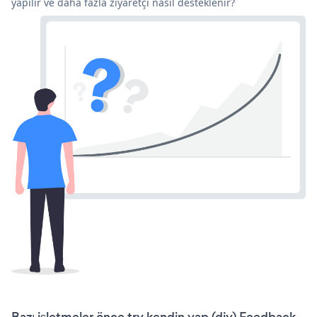
yapılır ve daha fazla ziyaretçi nasıl desteklenir?
Bazı işletmeler önce try kendin yap (diy) Feedback