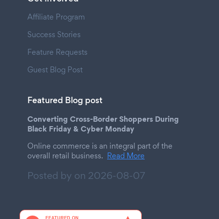
Affiliate Program
Success Stories
Feature Requests
Guest Blog Post
Featured Blog post
Converting Cross-Border Shoppers During
Black Friday & Cyber Monday
Online commerce is an integral part of the
overall retail business.
Read More
Posted by on
2026-08-07