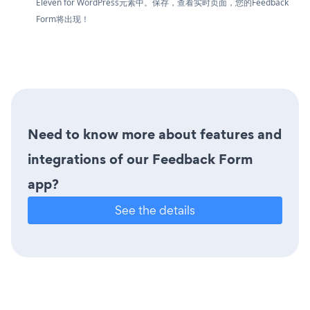
Eleven for WordPress元素中。保存，查看实时页面，您的Feedback
Form将出现！
Need to know more about features and
integrations of our Feedback Form
app?
See the details