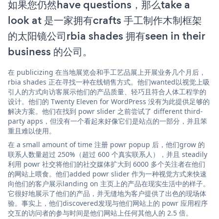
如果您仍然have questions，那么take a
look at 是一家拥有crafts 手工制作木制框架
的太阳镜公司rbia shades 拥有seen in their
business 的公司。
在 publicizing 在当地展览会和手工艺品展上开展业务几个月后，
rbia shades 正在寻找一种在线销售方式。他们wanted以视觉上吸
引人的方式向访客展示他们的产品质量、轻巧且符合人体工程学的
设计。他们的 Twenty Eleven for WordPress 没有为此提供足够的
解决方案。他们在找到 powr slider 之前尝试了 different third-
party apps，但没有一个看起来好像它们是站点的一部分，并且笨
重且难以使用。
在 a small amount of time 注册 powr popup 后，他们grow 的
联系人数量超过 250%（超过 600 个真实联系人），并且 steadily
利用 powr 社交将他们的社交媒体扩大到 6000 多个关注者在他们
的网站上喂食。他们added powr slider 作为一种视觉方式来快速
向他们的客户展示landing on 主页上的产品在现实生活中的样子。
它很好地展示了他们的产品，并无缝地为客户提供了出色的现场体
验。事实上，他们discovered发现与他们网站上的 powr 应用程序
交互的访问者的参与时间是他们网站上任何其他人的 2.5 倍。