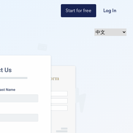
Start for free
Log In