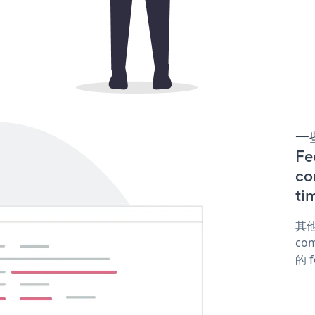
一些
F
co
ti
其他
com
的 f