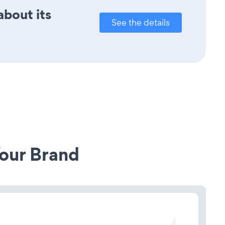
about its
See the details
our Brand