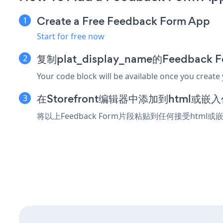
Create a Free Feedback Form App
Start for free now
复制plat_display_name的Feedbac
Your code block will be available once you create
在Storefront编辑器中添加到html或嵌
将以上Feedback Form片段粘贴到任何接受html或