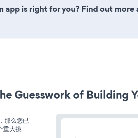
 app is right for you? Find out more 
he Guesswork of Building Y
营，那么您已
个重大挑