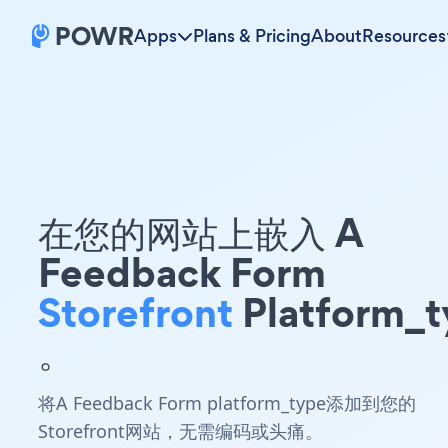
Apps
Plans & Pricing
About
Resources
在您的网站上嵌入 A
Feedback Form
Storefront
Platform_t
。
将A Feedback Form platform_type添加到您的
Storefront网站，无需编码或头痛。