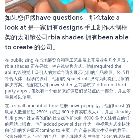
如果您仍然have questions，那么take a
look at 是一家拥有designs 手工制作木制框
架的太阳镜公司rbia shades 拥有been able
to create 的公司。
在 publicizing 在当地展览会和手工艺品展上开展业务几个月后，
rbia shades 正在寻找一种在线销售方式。他们required the
ability以视觉上吸引人的方式向访客展示他们的产品质量、轻巧且
符合人体工程学的设计。他们的 SpaceCraft 没有为此提供足够的
解决方案。他们在找到 powr slider 之前尝试了 different third-
party apps，但没有一个看起来好像它们是站点的一部分，并且笨
重且难以使用。
在 a small amount of time 注册 powr popup 后，他们boost 的
联系人数量超过 250%（超过 600 个真实联系人），并且 steadily
利用 powr 社交将他们的社交媒体扩大到 6000 多个关注者在他们
的网站上喂食。他们added powr slider 作为一种视觉方式来快速
向他们的客户展示coming to 主页上的产品在现实生活中的样子。
它很好地展示了他们的产品，并无缝地为客户提供了出色的现场体