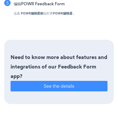
编辑POWR Feedback Form
点击
POWR编辑图标
以打开
POWR编辑器
。
Need to know more about features and
integrations of our Feedback Form
app?
See the details