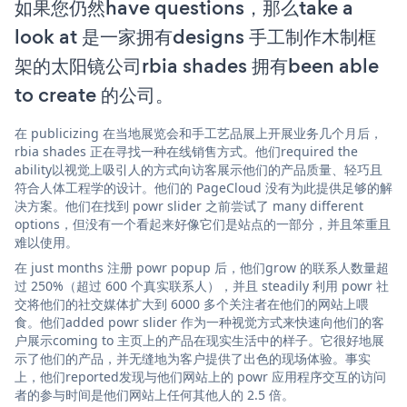
如果您仍然have questions，那么take a
look at 是一家拥有designs 手工制作木制框
架的太阳镜公司rbia shades 拥有been able
to create 的公司。
在 publicizing 在当地展览会和手工艺品展上开展业务几个月后，
rbia shades 正在寻找一种在线销售方式。他们required the
ability以视觉上吸引人的方式向访客展示他们的产品质量、轻巧且
符合人体工程学的设计。他们的 PageCloud 没有为此提供足够的解
决方案。他们在找到 powr slider 之前尝试了 many different
options，但没有一个看起来好像它们是站点的一部分，并且笨重且
难以使用。
在 just months 注册 powr popup 后，他们grow 的联系人数量超
过 250%（超过 600 个真实联系人），并且 steadily 利用 powr 社
交将他们的社交媒体扩大到 6000 多个关注者在他们的网站上喂
食。他们added powr slider 作为一种视觉方式来快速向他们的客
户展示coming to 主页上的产品在现实生活中的样子。它很好地展
示了他们的产品，并无缝地为客户提供了出色的现场体验。事实
上，他们reported发现与他们网站上的 powr 应用程序交互的访问
者的参与时间是他们网站上任何其他人的 2.5 倍。