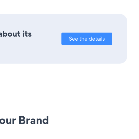
about its
See the details
our Brand