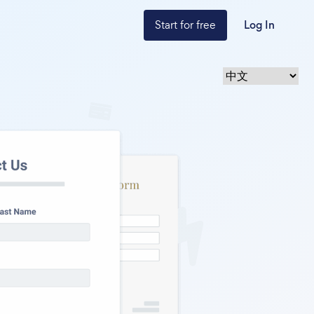
Start for free
Log In