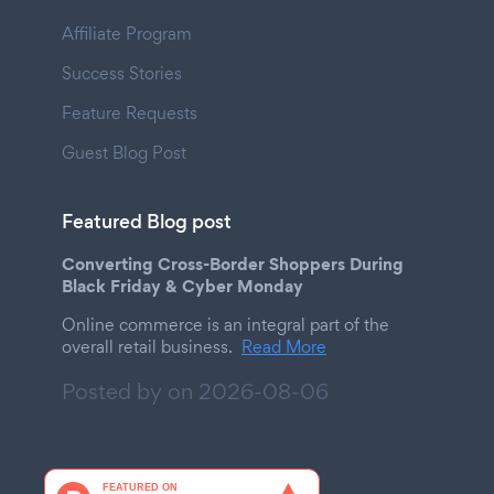
Affiliate Program
Success Stories
Feature Requests
Guest Blog Post
Featured Blog post
Converting Cross-Border Shoppers During
Black Friday & Cyber Monday
Online commerce is an integral part of the
overall retail business.
Read More
Posted by on
2026-08-06