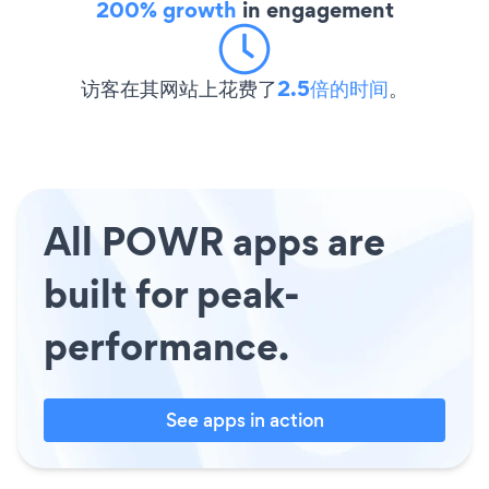
200% growth
in engagement
访客在其网站上花费了
2.5倍的时间
。
All POWR apps are
built for peak-
performance.
See apps in action