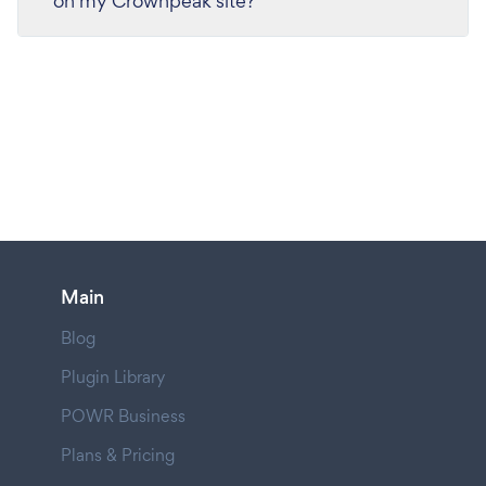
on my Crownpeak site?
Main
Blog
Plugin Library
POWR Business
Plans & Pricing