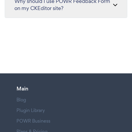
Why should I use POWR Feedback Form
on my CKEditor site?
Main
Blog
Plugin Library
POWR Business
Plans & Pricing