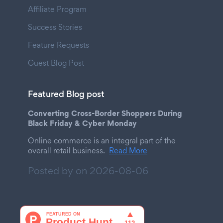
Affiliate Program
Success Stories
Feature Requests
Guest Blog Post
Featured Blog post
Converting Cross-Border Shoppers During
Black Friday & Cyber Monday
Online commerce is an integral part of the
overall retail business.
Read More
Posted by on
2026-08-06