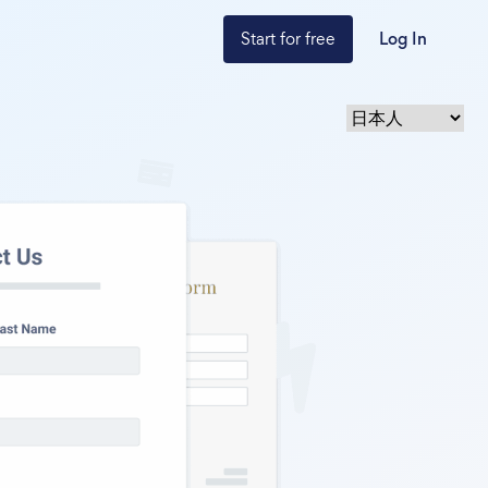
Start for free
Log In