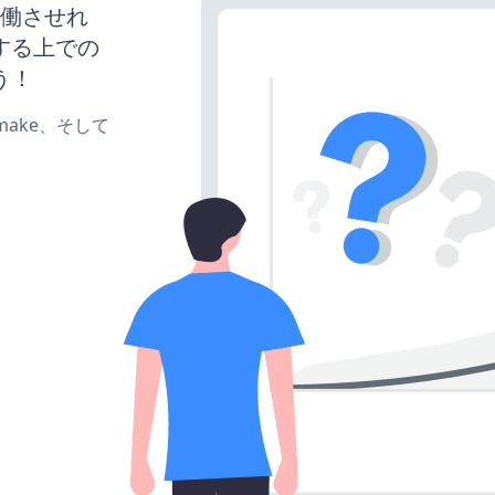
トを稼働させれ
する上での
う！
e、make、そして