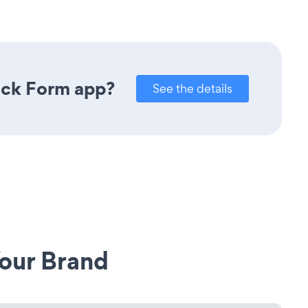
ack Form app?
See the details
our Brand