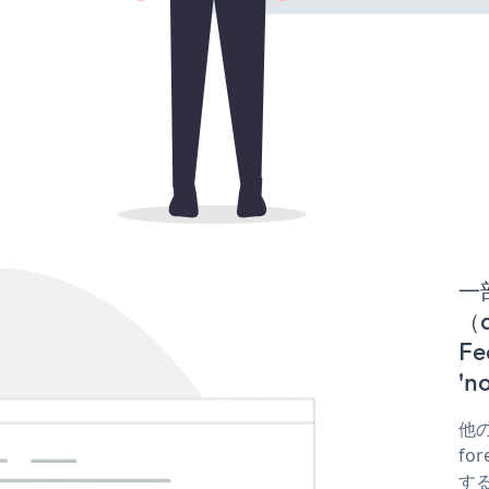
一
（d
F
'
他の
fo
する