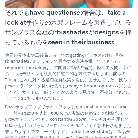
それでもhave questionsの場合は、take a
look at手作りの木製フレームを製造している
サングラス会社のrbiashadesがdesignsを持
っているものをseen in their business。
地元の見本市や工芸品ショーでのgettingビジネスの数か月後、
rbiashadesはオンラインで販売する方法を探していました。
required the abilityは、訪問者に製品の品質、軽量で人間工学に
基づいたデザインを視覚的に魅力的な方法で示します。彼らの
Tildaはこれに対する適切な解決策を提供しませんでした。彼らは
powrスライダーを見つける前にmany different optionsを試しま
したが、サイトの一部であるかのように見えず、不格好で使いに
くいものはありませんでした。
Powrポップアップでサインアップしたa small amount of time
で、彼らは250％以上（600以上の実際の連絡先）の連絡先を
growすることができ、constantlyはpowrソーシャルを利用して
6000人以上のフォロワーにソーシャルメディアを成長させました
彼らのサイトでフィードします。 added powr sliderは、製品が
実際にどのように見えるかをホームページlanding onであるた