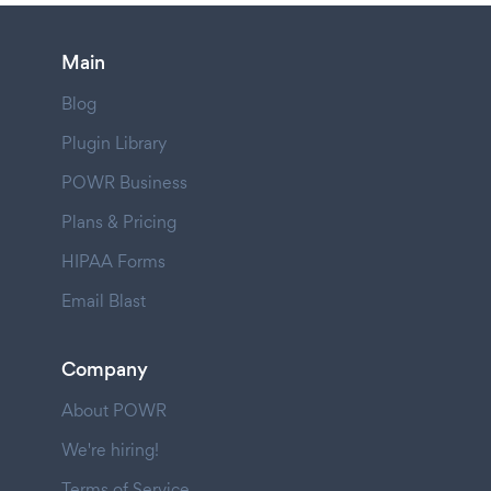
Main
Blog
Plugin Library
POWR Business
Plans & Pricing
HIPAA Forms
Email Blast
Company
About POWR
We're hiring!
Terms of Service